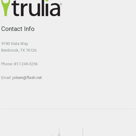
Contact Info
9190 Vista Way
Benbrook, TX 76126
Phone: 817-249-3256
Email:
joleen@flash.net